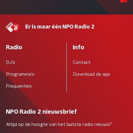
Er is maar één NPO Radio 2
Radio
Info
DJ’s
Contact
Programma's
Download de app
Frequenties
NPO Radio 2 nieuwsbrief
Altijd op de hoogte van het laatste radio nieuws?