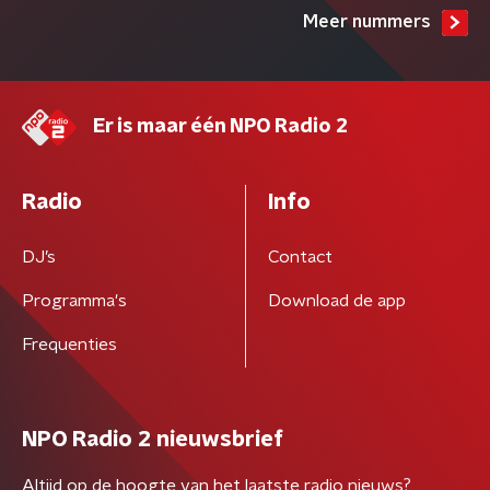
Meer nummers
Er is maar één NPO Radio 2
Radio
Info
DJ’s
Contact
Programma's
Download de app
Frequenties
NPO Radio 2 nieuwsbrief
Altijd op de hoogte van het laatste radio nieuws?