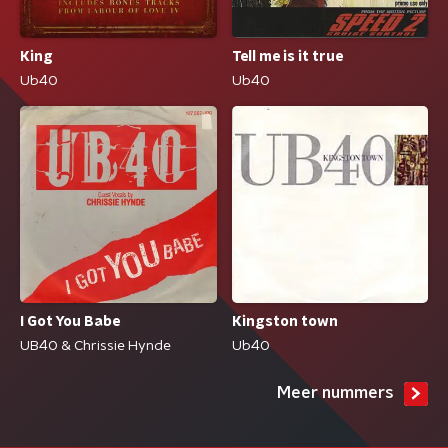
King
Tell me is it true
Ub40
Ub40
I Got You Babe
Kingston town
UB40 & Chrissie Hynde
Ub40
Meer nummers