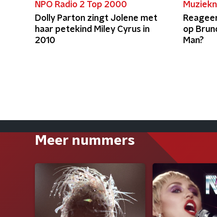
NPO Radio 2 Top 2000
Muziekn
Dolly Parton zingt Jolene met
Reageer
haar petekind Miley Cyrus in
op Brun
2010
Man?
Meer nummers