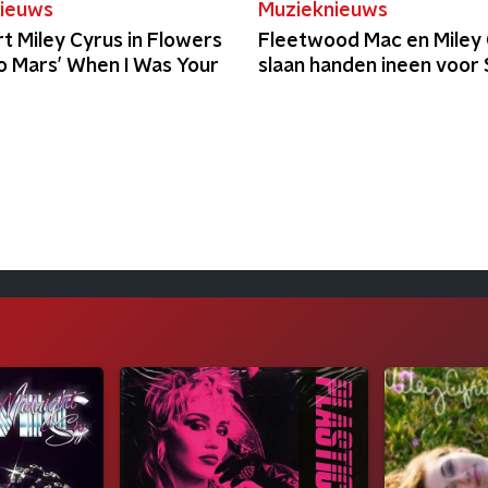
ieuws
Muzieknieuws
t Miley Cyrus in Flowers
Fleetwood Mac en Miley
o Mars’ When I Was Your
slaan handen ineen voor