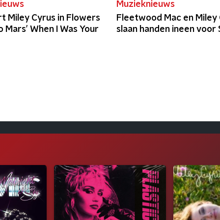
ieuws
Muzieknieuws
t Miley Cyrus in Flowers
Fleetwood Mac en Miley
o Mars’ When I Was Your
slaan handen ineen voor