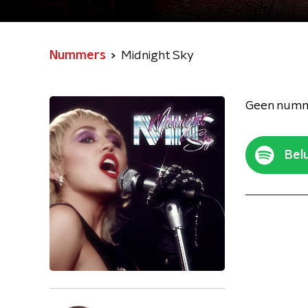
Nummers
Midnight Sky
Geen numm
Belu