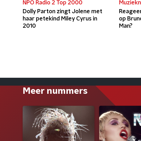
NPO Radio 2 Top 2000
Muziekn
Dolly Parton zingt Jolene met
Reageer
haar petekind Miley Cyrus in
op Brun
2010
Man?
Meer nummers