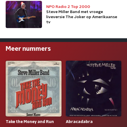
NPO Radio 2 Top 2000
Steve Miller Band met vroege
liveversie The Joker op Amerikaanse
tv
Meer nummers
Take the Money and Run
Abracadabra