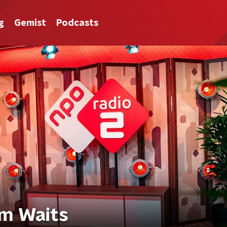
g
Gemist
Podcasts
om Waits