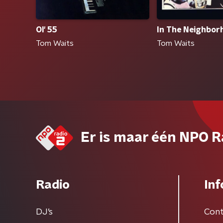
Ol' 55
In The Neighbor
Tom Waits
Tom Waits
Er is maar één NPO R
Radio
Inf
DJ’s
Cont