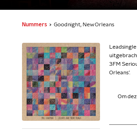
Nummers
Goodnight, New Orleans
Leadsingle
uitgebrach
3FM Seriou
Orleans'.
Om deze