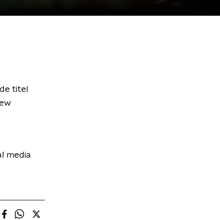
e titel
New
al media