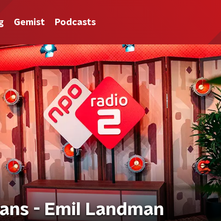
g
Gemist
Podcasts
ans - Emil Landman