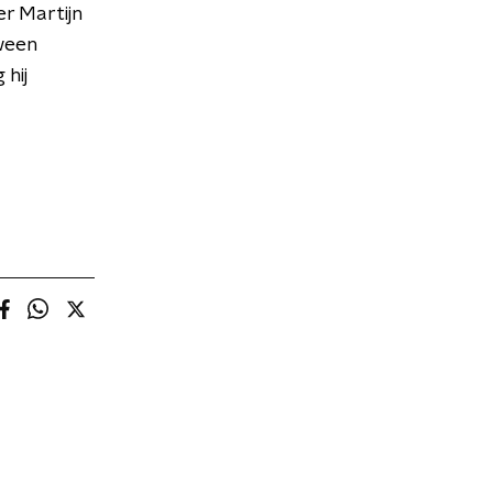
er Martijn
ween
 hij