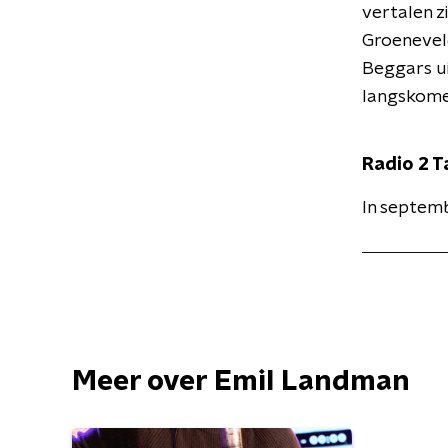
vertalen z
Groeneveld
Beggars ui
langskomen
Radio 2 T
In septemb
Meer over Emil Landman