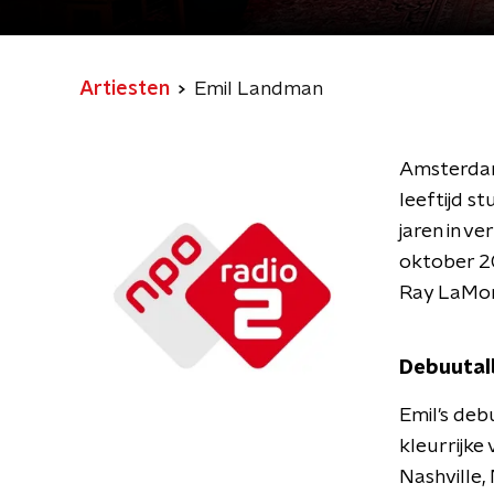
Artiesten
Emil Landman
Amsterdams
leeftijd s
jaren in v
oktober 20
Ray LaMo
Debuuta
Emil's de
kleurrijke
Nashville,