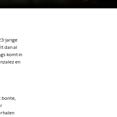
3-jarige
lt dan al
ngs komt in
onzalez en
t bonte,
r
erhalen