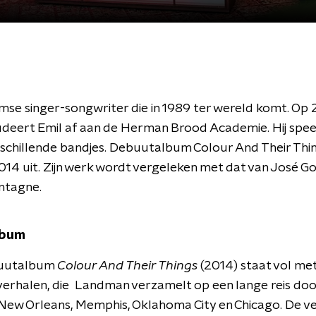
e singer-songwriter die in 1989 ter wereld komt. Op 2
tudeert Emil af aan de Herman Brood Academie. Hij spee
erschillende bandjes. Debuutalbum Colour And Their Thi
14 uit. Zijn werk wordt vergeleken met dat van José G
ntagne.
lbum
buutalbum
Colour And Their Things
(2014) staat vol me
 verhalen, die Landman verzamelt op een lange reis doo
 New Orleans, Memphis, Oklahoma City en Chicago. De v