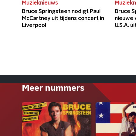
Muzieknieuws
Muziekn
Bruce Springsteen nodigt Paul
Bruce S
McCartney uit tijdens concert in
nieuwe v
Liverpool
U.S.A. ui
Meer nummers