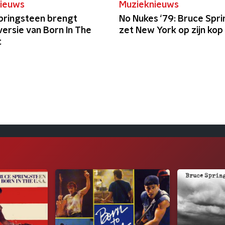
ieuws
Muzieknieuws
pringsteen brengt
No Nukes ‘79: Bruce Spr
ersie van Born In The
zet New York op zijn kop
t