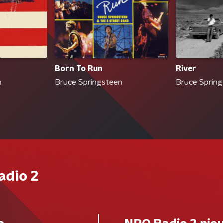
Born To Run
River
n
Bruce Springsteen
Bruce Sprin
adio 2