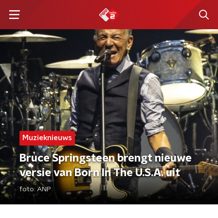
Muzieknieuws
Bruce Springsteen brengt nieuwe
versie van Born In The U.S.A. uit
foto:
ANP