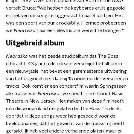
in april 1982. Over deze opname van Born In The U.S.A.
vertelt Bruce: “We hebben de keyboards eruit gegooid
en hebben de song teruggebracht naar 3 partijen. Het
was een soort van punk rockabilly. Hiermee probeerden
we
Nebraska
naar een elektrische wereld te brengen.”
Uitgebreid album
Nebraska
was het zesde studioalbum dat The Boss
uitbracht. 43 jaar na de release verschijnt het album in
een nieuw jasje: het bevat een geremasterde uitvoering
van het origineel met daarbij 15 nooit eerder verschenen
tracks. Ook komt er een concertfilm waarin Springsteen
alle tracks van
Nebraska
live speelt in het Count Basie
Theatre in New Jersey. Het maken van deze film heeft
een diepe indruk achtergelaten bij The Boss. “Ik denk,
doordat ik deze songs weer heb gespeeld voor de
beeldopnames, dat het gewicht van de tracks mij heeft
geraakt. Ik heb veel andere verhalende platen, maar er