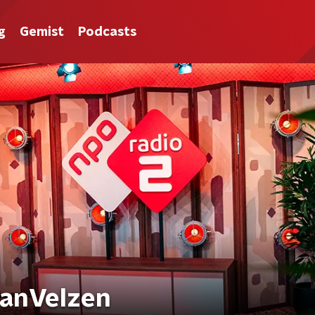
g
Gemist
Podcasts
VanVelzen