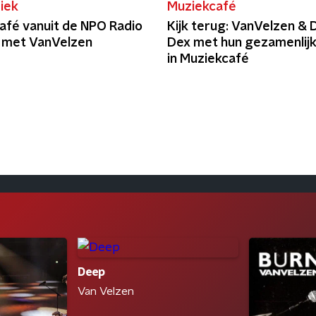
iek
Muziekcafé
afé vanuit de NPO Radio
Kijk terug: VanVelzen & 
o met VanVelzen
Dex met hun gezamenlijk
in Muziekcafé
Deep
Van Velzen