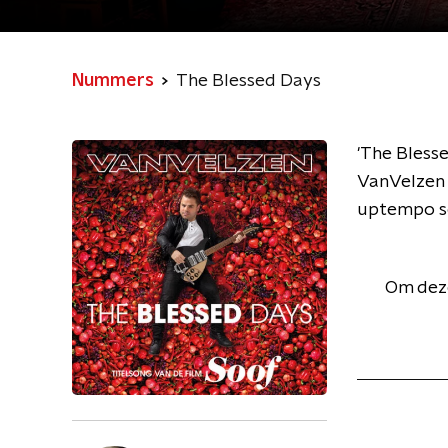
Nummers
The Blessed Days
'The Bless
VanVelzen z
uptempo son
Om deze