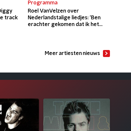
Programma
Diggy
Roel VanVelzen over
e track
Nederlandstalige liedjes: 'Ben
erachter gekomen dat ik het
niet durfde'
Meer artiesten nieuws