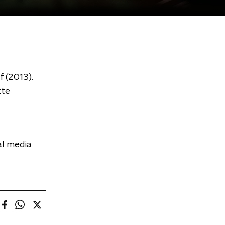
 (2013).
kte
al media