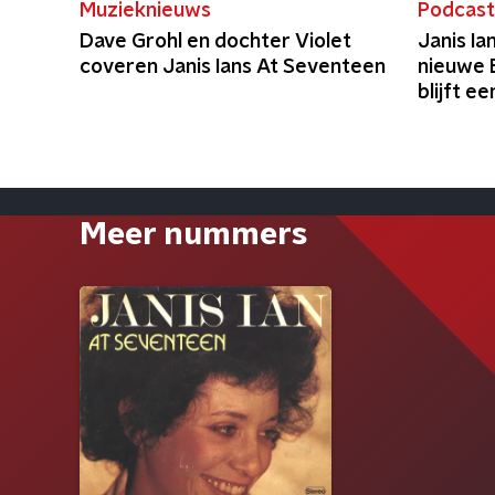
Muzieknieuws
Podcas
Dave Grohl en dochter Violet
Janis Ia
coveren Janis Ians At Seventeen
nieuwe B
blijft e
mening'
Meer nummers