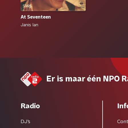
At Seventeen
Janis Ian
Er is maar één NPO R
Radio
Inf
DJ’s
Cont