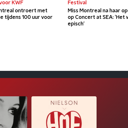
 voor KWF
Festival
ntreal ontroert met
Miss Montreal na haar o
ie tijdens 100 uur voor
op Concert at SEA: 'Het
episch'