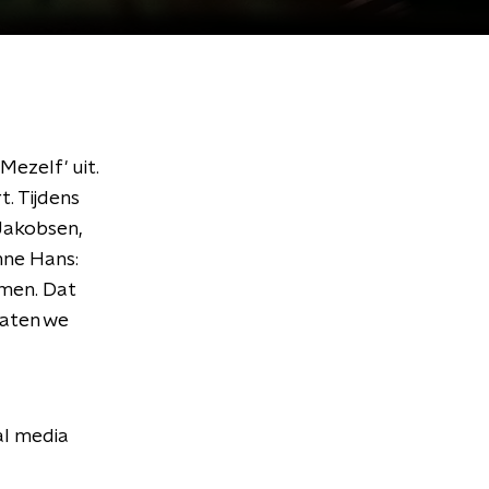
Mezelf' uit.
. Tijdens
Jakobsen,
nne Hans:
emen. Dat
laten we
al media