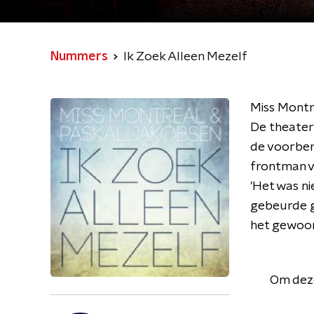
Nummers
Ik Zoek Alleen Mezelf
Miss Montre
De theatert
de voorber
frontman v
'Het was n
gebeurde ge
het gewoon
Om deze