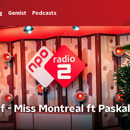
g
Gemist
Podcasts
f - Miss Montreal ft Paska