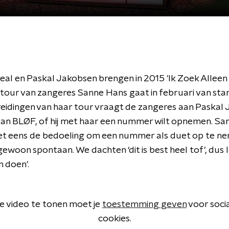
al en Paskal Jakobsen brengen in 2015 'Ik Zoek Alleen 
our van zangeres Sanne Hans gaat in februari van start
eidingen van haar tour vraagt de zangeres aan Paskal 
an BLØF, of hij met haar een nummer wilt opnemen. Sa
iet eens de bedoeling om een nummer als duet op te n
woon spontaan. We dachten ‘dit is best heel tof’, dus 
 doen'.
 video te tonen moet je
toestemming geven
voor soci
cookies.