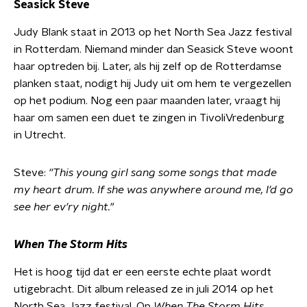
Seasick Steve
Judy Blank staat in 2013 op het North Sea Jazz festival
in Rotterdam. Niemand minder dan Seasick Steve woont
haar optreden bij. Later, als hij zelf op de Rotterdamse
planken staat, nodigt hij Judy uit om hem te vergezellen
op het podium. Nog een paar maanden later, vraagt hij
haar om samen een duet te zingen in TivoliVredenburg
in Utrecht.
Steve:
''This young girl sang some songs that made
my heart drum. If she was anywhere around me, I'd go
see her ev'ry night."
When The Storm Hits
Het is hoog tijd dat er een eerste echte plaat wordt
utigebracht. Dit album released ze in juli 2014 op het
North Sea Jazz festival. Op
When The Storm Hits