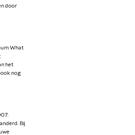
en door
lbum What
t
an het
t ook nog
007.
nderd. Bij
euwe