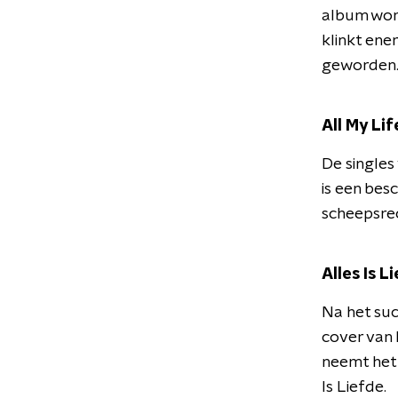
album wor
klinkt ene
geworden
All My Lif
De singles
is een bes
scheepsrec
Alles Is L
Na het succ
cover van 
neemt het 
Is Liefde.