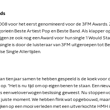
ds
 2008 voor het eerst genomineerd voor de 3FM Awards.
gorieën Beste Artiest Pop en Beste Band. Als klapper o
rijgen ze ook nog een Award voor hun single 'I Would Stay
single is door de luisteraar van 3FM uitgeroepen tot B
e Single Allertijden.
n tien jaar samen te hebben gespeeld is de koek voor 
 op. "Het is nu tijd om op eigen benen te staan. Een nieu
 is een weloverwogen beslissing geweest. Nu stoppen v
et juiste moment. We hebben flink wat opgebouwd, maa
ijken op een mooi verleden met een uitverkochte HMH i