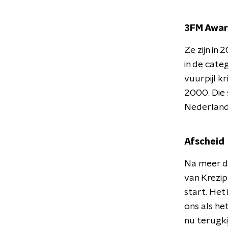
3FM Awar
Ze zijn in
in de cate
vuurpijl k
2000. Die 
Nederlands
Afscheid
Na meer da
van Krezip
start. Het
ons als h
nu terugk