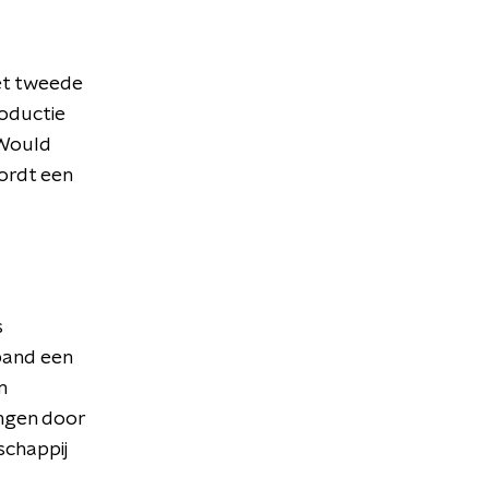
het tweede
oductie
 Would
wordt een
s
band een
m
angen door
schappij