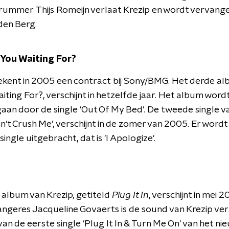
rummer Thijs Romeijn verlaat Krezip en wordt vervang
den Berg.
You Waiting For?
ekent in 2005 een contract bij Sony/BMG. Het derde a
iting For?, verschijnt in hetzelfde jaar. Het album word
an door de single 'Out Of My Bed'. De tweede single v
n't Crush Me', verschijnt in de zomer van 2005. Er word
ingle uitgebracht, dat is 'I Apologize'.
 album van Krezip, getiteld
Plug It In
, verschijnt in mei 2
ngeres Jacqueline Govaerts is de sound van Krezip vera
van de eerste single 'Plug It In & Turn Me On' van het ni