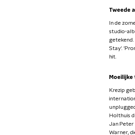
Tweede 
In de zom
studio-al
getekend. 
Stay'. 'Pro
hit.
Moeilijke 
Krezip geb
internatio
unplugged-
Holthuis d
Jan Peter
Warner, di