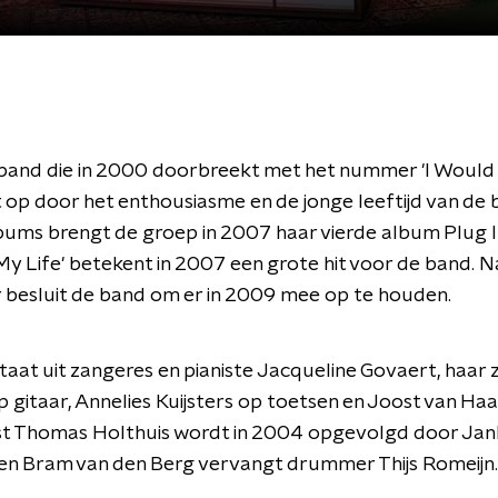
band die in 2000 doorbreekt met het nummer 'I Would 
t op door het enthousiasme en de jonge leeftijd van de
bums brengt de groep in 2007 haar vierde album Plug It 
l My Life' betekent in 2007 een grote hit voor de band. 
r besluit de band om er in 2009 mee op te houden.
taat uit zangeres en pianiste Jacqueline Govaert, haar
 gitaar, Annelies Kuijsters op toetsen en Joost van Ha
rist Thomas Holthuis wordt in 2004 opgevolgd door Ja
en Bram van den Berg vervangt drummer Thijs Romeijn.