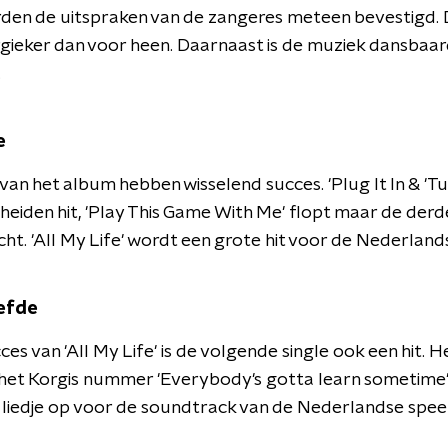
den de uitspraken van de zangeres meteen bevestigd.
rgieker dan voor heen. Daarnaast is de muziek dansbaa
.
e
 van het album hebben wisselend succes. 'Plug It In & 'T
cheiden hit, 'Play This Game With Me' flopt maar de derde
ht. 'All My Life' wordt een grote hit voor de Nederland
iefde
es van 'All My Life' is de volgende single ook een hit. He
het Korgis nummer 'Everybody's gotta learn sometime'
liedje op voor de soundtrack van de Nederlandse speel