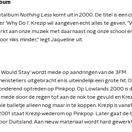
lbum
utalbum
Nothing Less
komt uit in 2000. De titel is een ci
 'Why Do I'. Krezip wil aangeven echt alles te geven. 
rkt aan onze muziek met daarnaast nog onze school er
oor niks minder," legt Jaqueline uit.
'I Would Stay' wordt mede op aandringen van de 3FM
nstellers uitgebracht en is uiteindelijk een grote hit. 
onderend optreden op Pinkpop. Op Lowlands 2000 is 
mede door de regen tot aan de nok toe gevuld en Krez
le balletje alleen nog maar in te koppen. Krezip is vana
 2001 staat Krezip wederom op Pinkpop. Later gaat de
oor Duitsland. Aan nieuw materiaal wordt hard gewerk