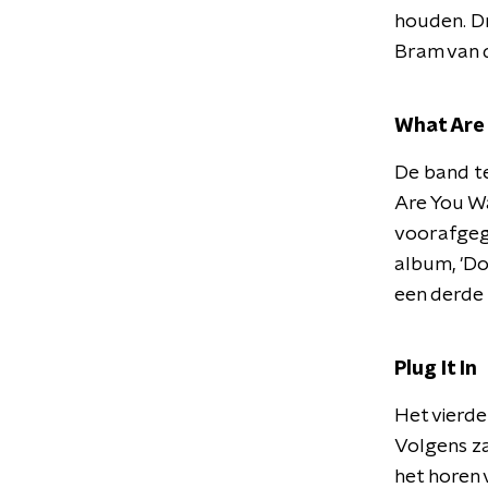
houden. D
Bram van 
What Are 
De band t
Are You Wa
voorafgega
album, 'Do
een derde s
Plug It In
Het vierde
Volgens za
het horen 