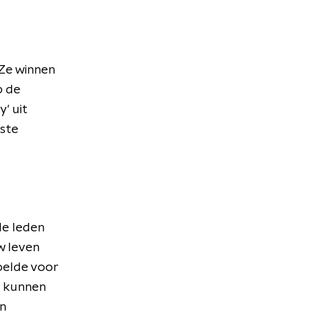
 Ze winnen
p de
' uit
este
de leden
w leven
oelde voor
r kunnen
n