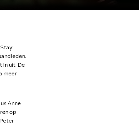
Stay'.
 bandleden.
In uit. De
Na meer
 zus Anne
aren op
nPeter