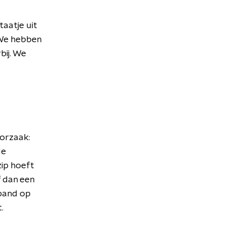
taatje uit
"We hebben
bij. We
Oorzaak:
de
ip hoeft
f dan een
 band op
t.