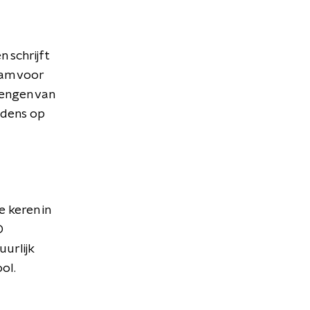
n schrijft
ram voor
rengen van
edens op
 keren in
D
uurlijk
ol.