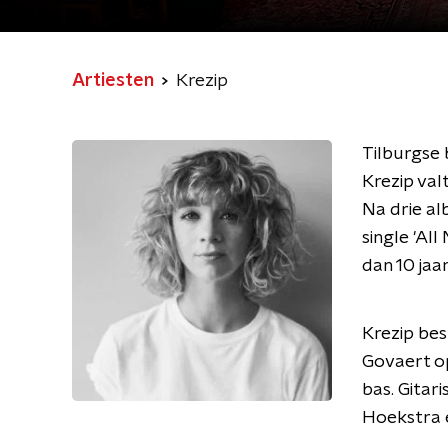
Artiesten
Krezip
Tilburgse 
Krezip val
Na drie al
single 'Al
dan 10 jaa
Krezip bes
Govaert op
bas. Gita
Hoekstra 