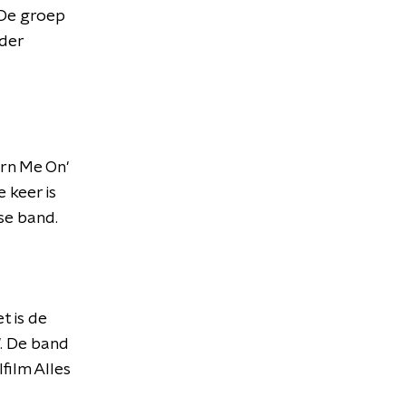
 De groep
rder
urn Me On'
 keer is
se band.
t is de
. De band
film Alles