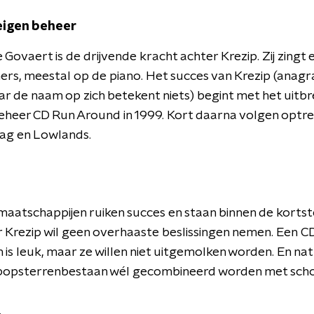
eigen beheer
Govaert is de drijvende kracht achter Krezip. Zij zingt e
rs, meestal op de piano. Het succes van Krezip (anag
ar de naam op zich betekent niets) begint met het uitb
eheer CD Run Around in 1999. Kort daarna volgen optr
ag en Lowlands.
aatschappijen ruiken succes en staan binnen de kortste
ar Krezip wil geen overhaaste beslissingen nemen. Een C
 is leuk, maar ze willen niet uitgemolken worden. En nat
popsterrenbestaan wél gecombineerd worden met scho