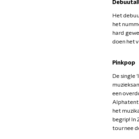
Debuuta
Het debu
het nummer
hard gewe
doen het v
Pinkpop
De single 
muzieksame
een overd
Alphatent 
het muzika
begrip! In
tournee d