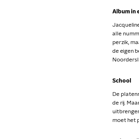
Album in 
Jacqueline 
alle numme
perzik, ma
de eigen b
Noordersl
School
De platenm
de rij. Ma
uitbrengen
moet het 