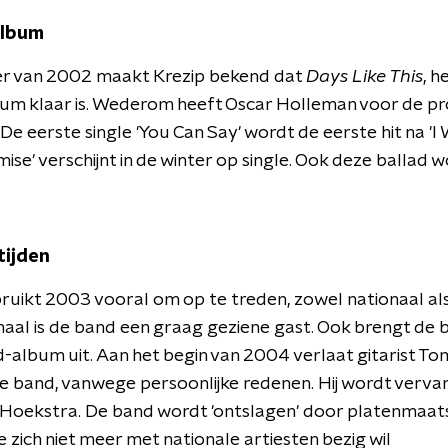
album
er van 2002 maakt Krezip bekend dat
Days Like This
, 
bum klaar is. Wederom heeft Oscar Holleman voor de pr
De eerste single 'You Can Say' wordt de eerste hit na 'I
mise' verschijnt in de winter op single. Ook deze ballad 
tijden
ruikt 2003 vooral om op te treden, zowel nationaal al
naal is de band een graag geziene gast. Ook brengt de 
album uit. Aan het begin van 2004 verlaat gitarist To
e band, vanwege persoonlijke redenen. Hij wordt verv
 Hoekstra. De band wordt 'ontslagen' door platenmaat
e zich niet meer met nationale artiesten bezig wil