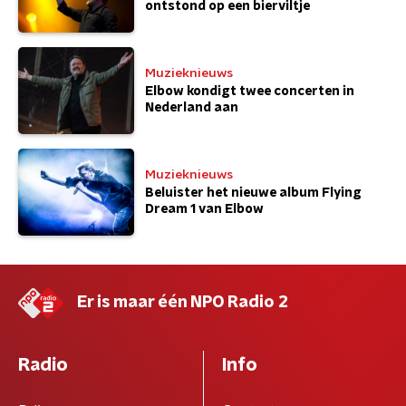
ontstond op een bierviltje
Muzieknieuws
Elbow kondigt twee concerten in
Nederland aan
Muzieknieuws
Beluister het nieuwe album Flying
Dream 1 van Elbow
Er is maar één NPO Radio 2
Radio
Info