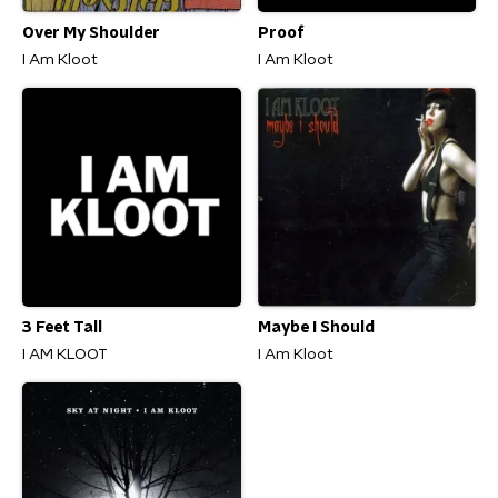
Over My Shoulder
Proof
I Am Kloot
I Am Kloot
3 Feet Tall
Maybe I Should
I AM KLOOT
I Am Kloot