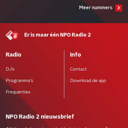
Meer nummers
Er is maar één NPO Radio 2
Radio
Info
DJ’s
Contact
Programma's
Download de app
Frequenties
NPO Radio 2 nieuwsbrief