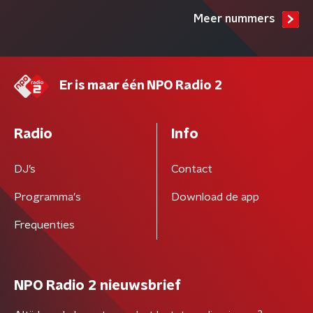
Meer nummers
Er is maar één NPO Radio 2
Radio
Info
DJ’s
Contact
Programma's
Download de app
Frequenties
NPO Radio 2 nieuwsbrief