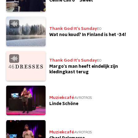
Celine Cairo - 'Sweet'
Thank God It's Sunday
EO
Wat nou koud? In Finland is het -34!
Thank God It's Sunday
EO
Margo's man heeft eindelijk zijn
kledingkast terug
Muziekcafé
AVROTROS
Linde Schöne
Muziekcafé
AVROTROS