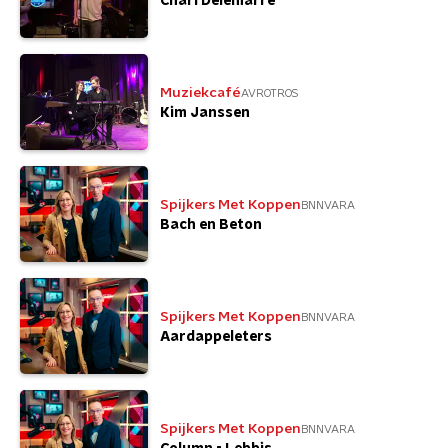
Charl Delemarre
Muziekcafé
AVROTROS
Kim Janssen
Spijkers Met Koppen
BNNVARA
Bach en Beton
Spijkers Met Koppen
BNNVARA
Aardappeleters
Spijkers Met Koppen
BNNVARA