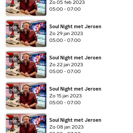
Zo 05 feb 2023
05:00 - 07:00
Soul Night met Jeroen
Zo 29 jan 2023
05:00 - 07:00
Soul Night met Jeroen
Zo 22 jan 2023
05:00 - 07:00
Soul Night met Jeroen
Zo 15 jan 2023
05:00 - 07:00
Soul Night met Jeroen
Zo 08 jan 2023