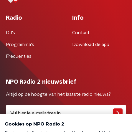
Radio
Info
DJ’s
Contact
Programma's
Download de app
Frequenties
NPO Radio 2 nieuwsbrief
Altijd op de hoogte van het laatste radio nieuws?