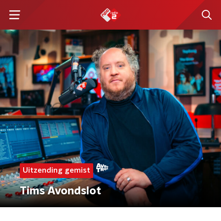
Uitzending gemist
Tims Avondslot