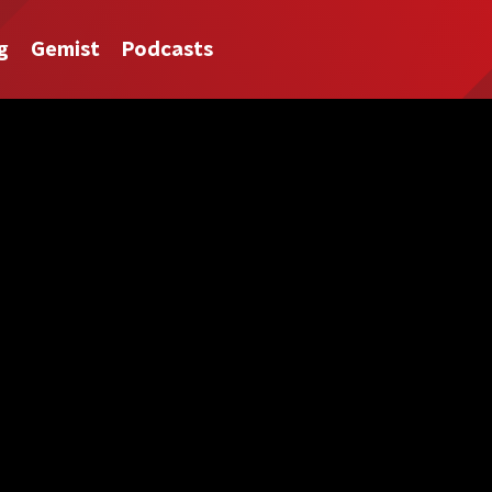
g
Gemist
Podcasts