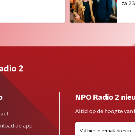
za 23
adio 2
o
NPO Radio 2 nie
Altijd op de hoogte van 
act
nload de app