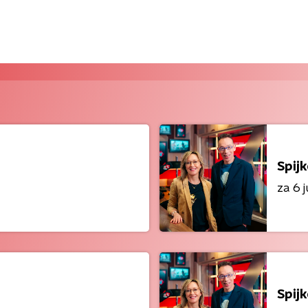
Spij
za 6 j
Spij