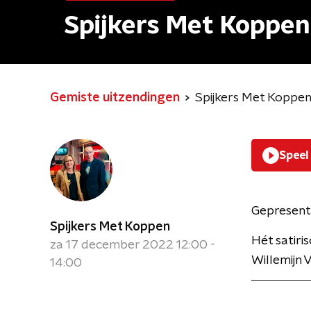
Spijkers Met Koppen
Gemiste uitzendingen
Spijkers Met Koppe
Speel
Gepresent
Spijkers Met Koppen
Hét satir
za 17 december 2022 12:00 -
Willemijn 
14:00