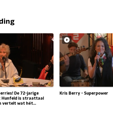
nding
erries! De 72-jarige
Kris Berry - Superpower
 Hunfeld is straattaal
n vertelt wat hét
al woord van het jaar is.