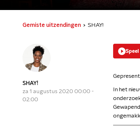
Gemiste uitzendingen
SHAY!
Speel
Gepresent
SHAY!
In het nie
za 1 augustus 2020 00:00 -
onderzoek
02:00
Gewapend 
ongemakkel