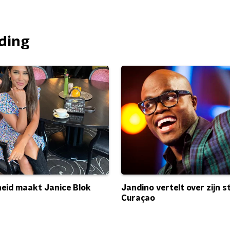
nding
heid maakt Janice Blok
Jandino vertelt over zijn s
Curaçao