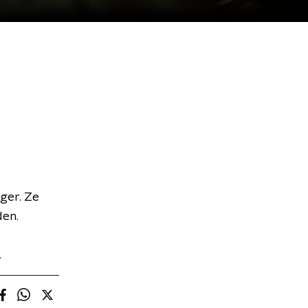
ger. Ze
den.
.