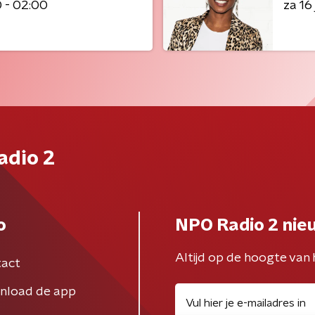
 - 02:00
za 16
adio 2
o
NPO Radio 2 nie
Altijd op de hoogte van 
act
nload de app