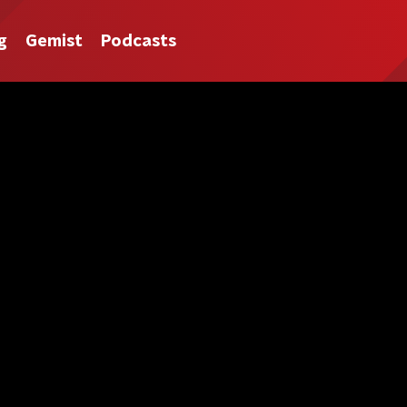
g
Gemist
Podcasts