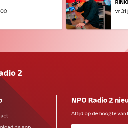
RINK
:00
vr 31 j
adio 2
o
NPO Radio 2 nie
Altijd op de hoogte van 
act
nload de app