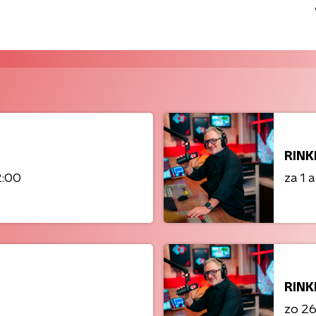
RINK
2:00
za 1 
RINK
zo 26 