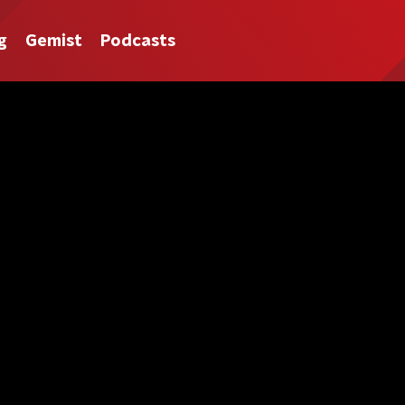
g
Gemist
Podcasts