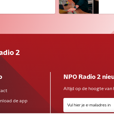
adio 2
o
NPO Radio 2 nie
Altijd op de hoogte van 
act
nload de app