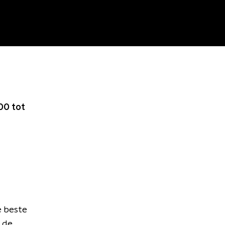
00 tot
e beste
 de