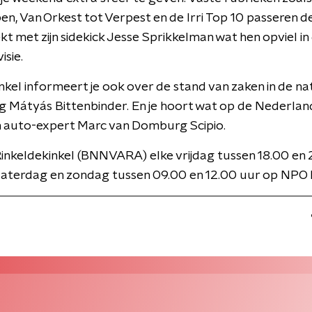
en, Van Orkest tot Verpest en de Irri Top 10 passeren d
ekt met zijn sidekick Jesse Sprikkelman wat hen opviel in
isie.
nkel informeert je ook over de stand van zaken in de na
g Mátyás Bittenbinder. En je hoort wat op de Nederla
n auto-expert Marc van Domburg Scipio.
inkeldekinkel (BNNVARA) elke vrijdag tussen 18.00 en
zaterdag en zondag tussen 09.00 en 12.00 uur op NPO 