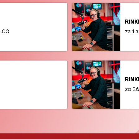
RINK
2:00
za 1 
RINK
zo 26 