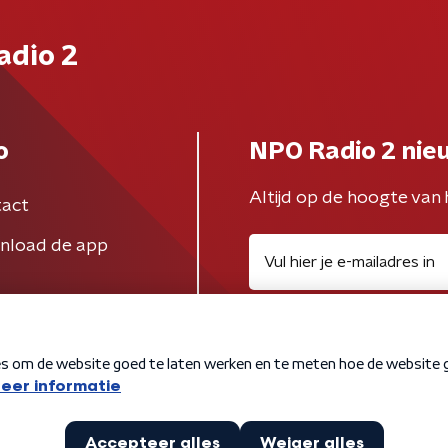
adio 2
o
NPO Radio 2 nie
Altijd op de hoogte van 
act
nload de app