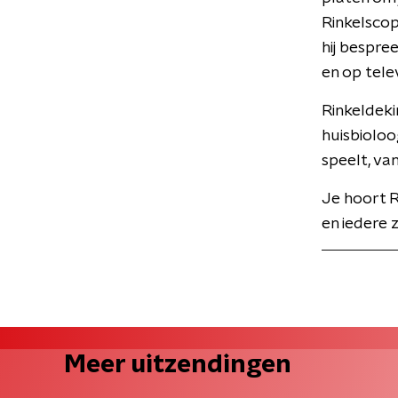
Rinkelscop
hij bespre
en op telev
Rinkeldeki
huisbioloo
speelt, va
Je hoort R
en iedere 
Meer uitzendingen