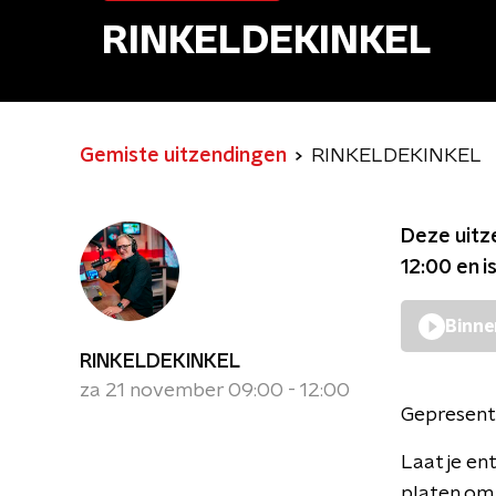
RINKELDEKINKEL
Gemiste uitzendingen
RINKELDEKINKEL
Deze uitz
12:00
en i
Binne
RINKELDEKINKEL
za 21 november 09:00 - 12:00
Gepresent
Laat je en
platen om 