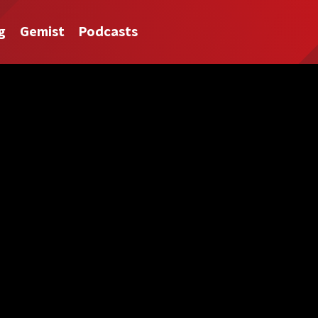
g
Gemist
Podcasts