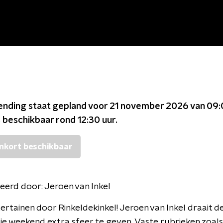
ending staat gepland voor
21 november 2026 van 09:
s beschikbaar rond
12:30
uur.
nkort beschikbaar
eerd door:
Jeroen van Inkel
tertainen door Rinkeldekinkel! Jeroen van Inkel draait d
je weekend extra sfeer te geven. Vaste rubrieken zoals