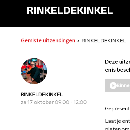
RINKELDEKINKEL
Gemiste uitzendingen
RINKELDEKINKEL
Deze uitz
en is bes
Binne
RINKELDEKINKEL
za 17 oktober 09:00 - 12:00
Gepresent
Laat je en
platen om 