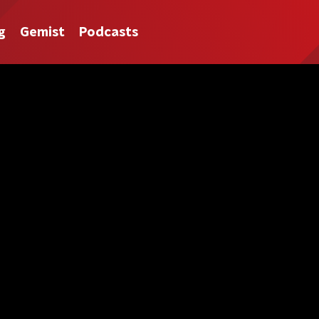
g
Gemist
Podcasts