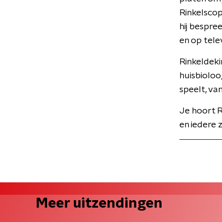
Rinkelscop
hij bespre
en op telev
Rinkeldeki
huisbioloo
speelt, va
Je hoort R
en iedere 
Meer uitzendingen