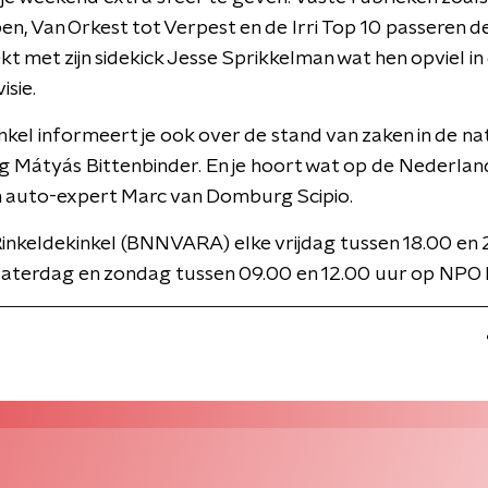
en, Van Orkest tot Verpest en de Irri Top 10 passeren d
ekt met zijn sidekick Jesse Sprikkelman wat hen opviel in
isie.
nkel informeert je ook over de stand van zaken in de na
g Mátyás Bittenbinder. En je hoort wat op de Nederla
n auto-expert Marc van Domburg Scipio.
inkeldekinkel (BNNVARA) elke vrijdag tussen 18.00 en
zaterdag en zondag tussen 09.00 en 12.00 uur op NPO 