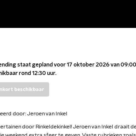
ending staat gepland voor
17 oktober 2026 van 09:00
chikbaar rond
12:30
uur.
nkort beschikbaar
eerd door:
Jeroen van Inkel
tertainen door Rinkeldekinkel! Jeroen van Inkel draait d
je weekend extra sfeer te geven. Vaste rubrieken zoals