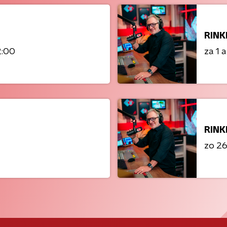
RINK
2:00
za 1 
RINK
zo 26 