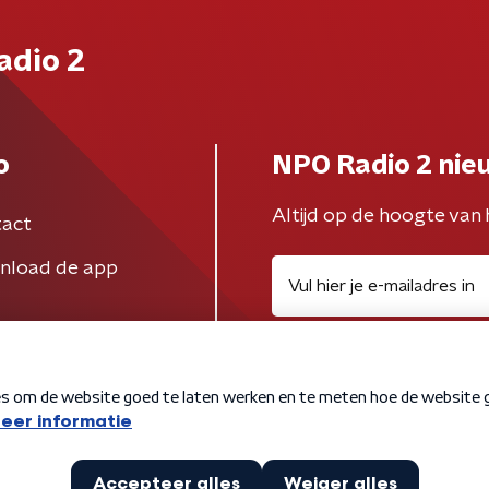
adio 2
o
NPO Radio 2 nie
Altijd op de hoogte van 
act
nload de app