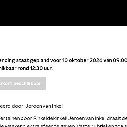
ending staat gepland voor
10 oktober 2026 van 09:00
chikbaar rond
12:30
uur.
nkort beschikbaar
eerd door:
Jeroen van Inkel
tertainen door Rinkeldekinkel! Jeroen van Inkel draait d
je weekend extra sfeer te geven. Vaste rubrieken zoals