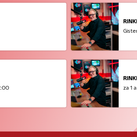
RINK
Giste
RINK
2:00
za 1 