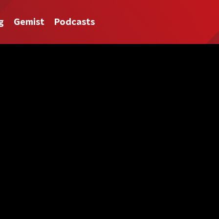
g
Gemist
Podcasts