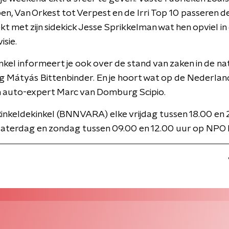
en, Van Orkest tot Verpest en de Irri Top 10 passeren d
ekt met zijn sidekick Jesse Sprikkelman wat hen opviel in
isie.
nkel informeert je ook over de stand van zaken in de na
g Mátyás Bittenbinder. En je hoort wat op de Nederla
n auto-expert Marc van Domburg Scipio.
inkeldekinkel (BNNVARA) elke vrijdag tussen 18.00 en
zaterdag en zondag tussen 09.00 en 12.00 uur op NPO 