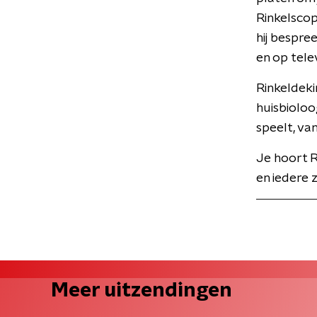
Rinkelscop
hij bespre
en op telev
Rinkeldeki
huisbioloo
speelt, va
Je hoort R
en iedere 
Meer uitzendingen