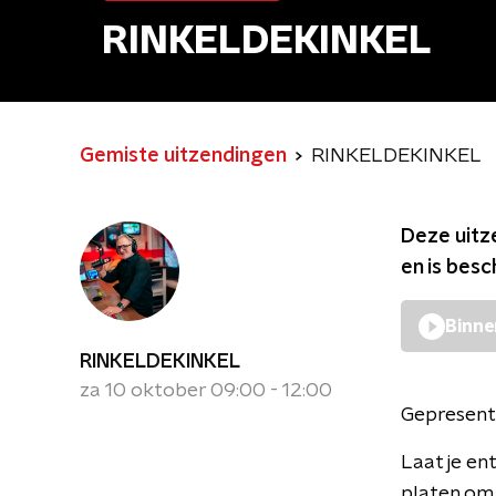
RINKELDEKINKEL
Gemiste uitzendingen
RINKELDEKINKEL
Deze uitz
en is bes
Binne
RINKELDEKINKEL
za 10 oktober 09:00 - 12:00
Gepresent
Laat je en
platen om 