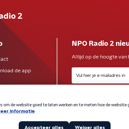
adio 2
o
NPO Radio 2 nie
Altijd op de hoogte van 
act
nload de app