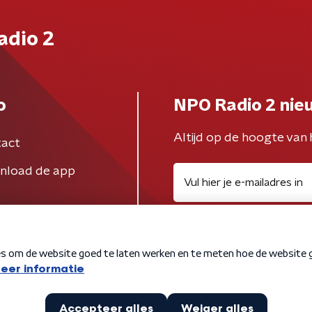
adio 2
o
NPO Radio 2 nie
Altijd op de hoogte van 
act
nload de app