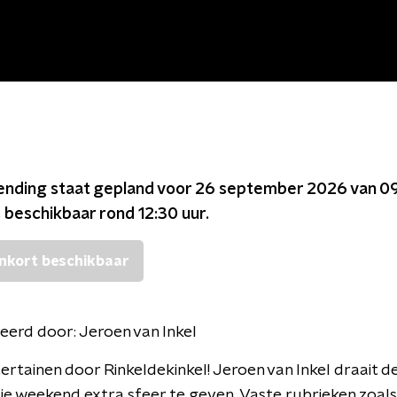
ending staat gepland voor
26 september 2026 van 09
s beschikbaar rond
12:30
uur.
nkort beschikbaar
eerd door:
Jeroen van Inkel
tertainen door Rinkeldekinkel! Jeroen van Inkel draait d
je weekend extra sfeer te geven. Vaste rubrieken zoals