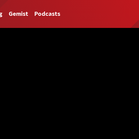
g
Gemist
Podcasts