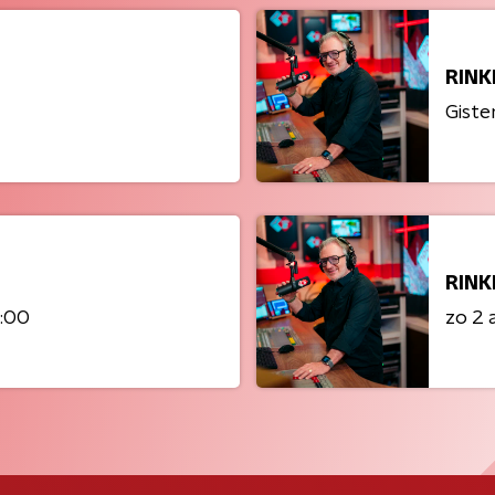
RINK
Giste
RINK
0:00
zo 2 