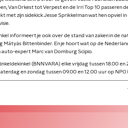
en, Van Orkest tot Verpest en de Irri Top 10 passeren d
ekt met zijn sidekick Jesse Sprikkelman wat hen opviel in
isie.
nkel informeert je ook over de stand van zaken in de na
g Mátyás Bittenbinder. En je hoort wat op de Nederla
n auto-expert Marc van Domburg Scipio.
inkeldekinkel (BNNVARA) elke vrijdag tussen 18.00 en
zaterdag en zondag tussen 09.00 en 12.00 uur op NPO 