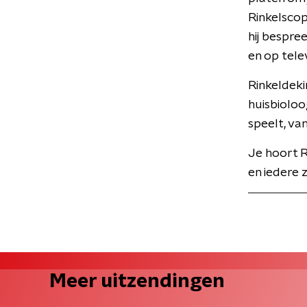
Rinkelscop
hij bespre
en op telev
Rinkeldeki
huisbioloo
speelt, va
Je hoort R
en iedere 
Meer uitzendingen