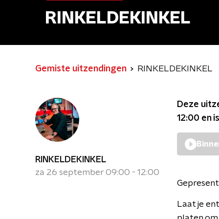
RINKELDEKINKEL
Gemiste uitzendingen
RINKELDEKINKEL
Deze uitz
12:00
en i
Binne
RINKELDEKINKEL
za 26 september 09:00 - 12:00
Gepresent
Laat je en
platen om 