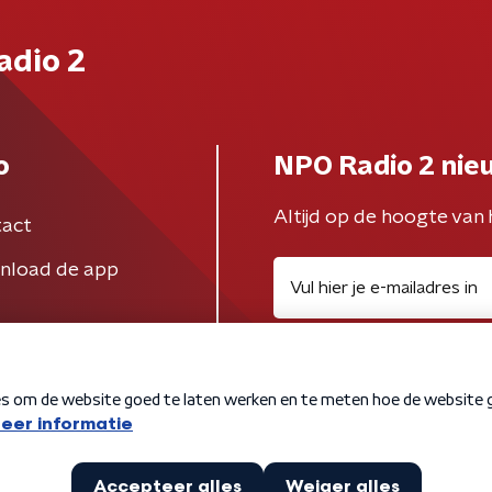
adio 2
o
NPO Radio 2 nie
Altijd op de hoogte van 
act
nload de app