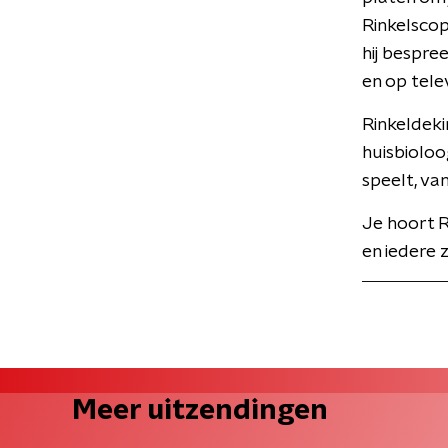
Rinkelscop
hij bespre
en op telev
Rinkeldeki
huisbioloo
speelt, va
Je hoort R
en iedere 
Meer uitzendingen