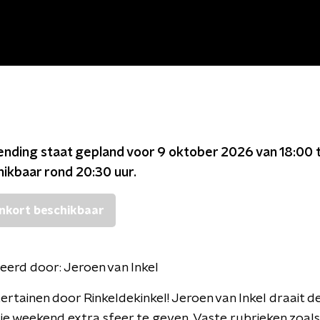
ending staat gepland voor
9 oktober 2026 van 18:00 
chikbaar rond
20:30
uur.
nkort beschikbaar
eerd door:
Jeroen van Inkel
tertainen door Rinkeldekinkel! Jeroen van Inkel draait d
je weekend extra sfeer te geven. Vaste rubrieken zoals