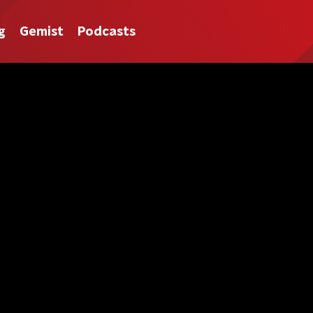
g
Gemist
Podcasts