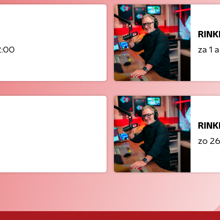
RINK
2:00
za 1 
RINK
zo 26 