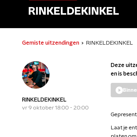
RINKELDEKINKEL
Gemiste uitzendingen
RINKELDEKINKEL
Deze uitz
en is bes
Binne
RINKELDEKINKEL
vr 9 oktober 18:00 - 20:00
Gepresent
Laat je en
platen om 