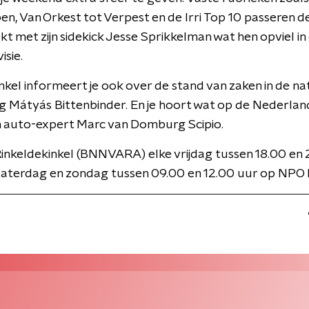
en, Van Orkest tot Verpest en de Irri Top 10 passeren d
ekt met zijn sidekick Jesse Sprikkelman wat hen opviel in
isie.
nkel informeert je ook over de stand van zaken in de na
g Mátyás Bittenbinder. En je hoort wat op de Nederla
n auto-expert Marc van Domburg Scipio.
inkeldekinkel (BNNVARA) elke vrijdag tussen 18.00 en
zaterdag en zondag tussen 09.00 en 12.00 uur op NPO 