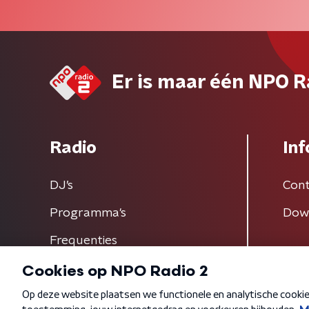
Er is maar één NPO R
Radio
Inf
DJ’s
Cont
Programma's
Dow
Frequenties