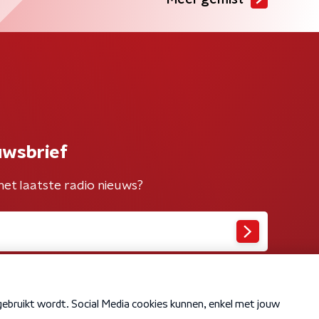
Meer gemist
uwsbrief
het laatste radio nieuws?