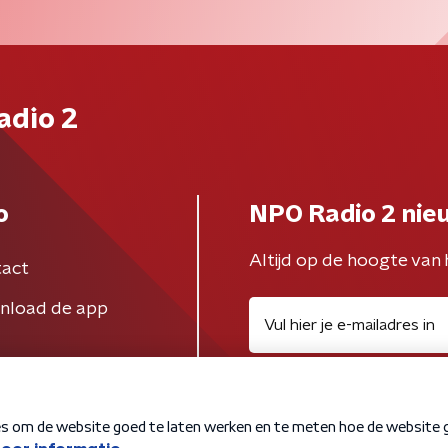
adio 2
o
NPO Radio 2 nie
Altijd op de hoogte van 
act
nload de app