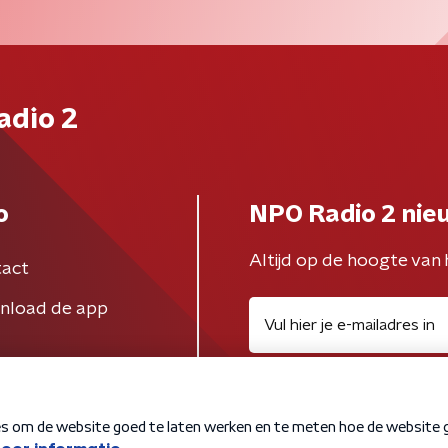
adio 2
o
NPO Radio 2 nie
Altijd op de hoogte van 
act
nload de app