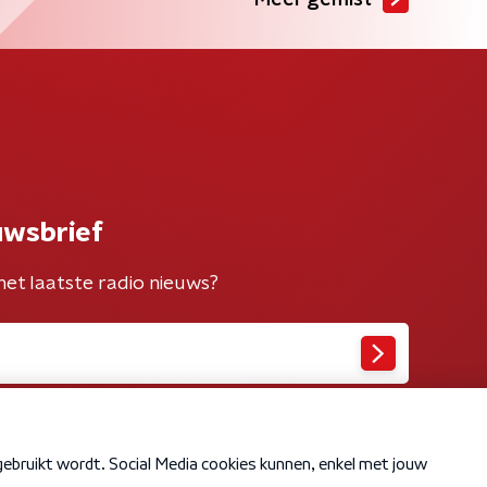
Meer gemist
uwsbrief
het laatste radio nieuws?