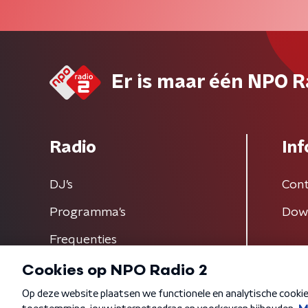
Er is maar één NPO R
Radio
Inf
DJ’s
Cont
Programma's
Dow
Frequenties