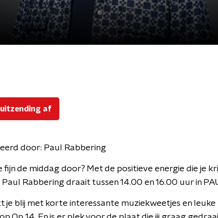
 uitzending af
eerd door:
Paul Rabbering
 fijn de middag door? Met de positieve energie die je kri
 Paul Rabbering draait tussen 14.00 en 16.00 uur in PA
 je blij met korte interessante muziekweetjes en leuke
op Op 14. En is er plek voor de plaat die jij graag gedraai