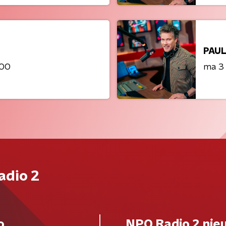
PAUL
:00
ma 3
adio 2
o
NPO Radio 2 nie