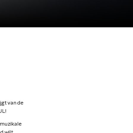
jgt van de
UL!
 muzikale
d wilt