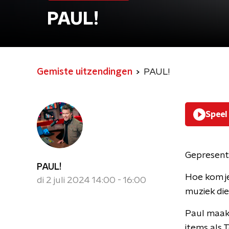
PAUL!
Gemiste uitzendingen
PAUL!
Speel
Gepresent
PAUL!
Hoe kom je
di 2 juli 2024 14:00 - 16:00
muziek die
Paul maakt
items als T