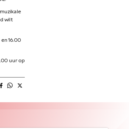
 muzikale
d wilt
 en 16.00
0.00 uur op