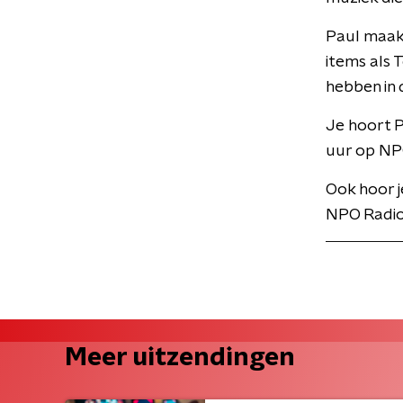
Paul maakt
items als T
hebben in 
Je hoort 
uur op NP
Ook hoor j
NPO Radio
Meer uitzendingen