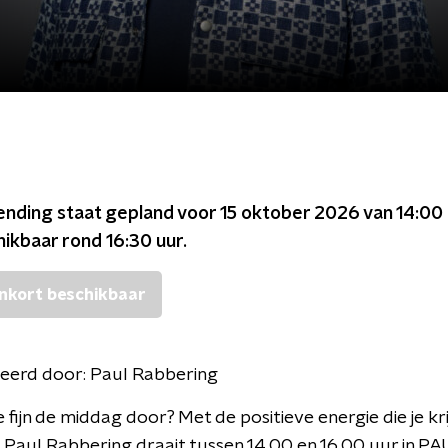
ending staat gepland voor
15 oktober 2026 van 14:00 
chikbaar rond
16:30
uur.
nkort beschikbaar
eerd door:
Paul Rabbering
 fijn de middag door? Met de positieve energie die je kri
 Paul Rabbering draait tussen 14.00 en 16.00 uur in PA