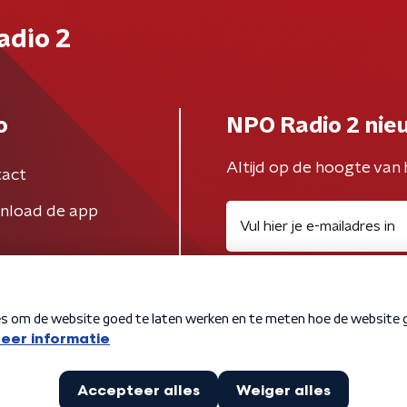
adio 2
o
NPO Radio 2 nie
Altijd op de hoogte van 
act
nload de app