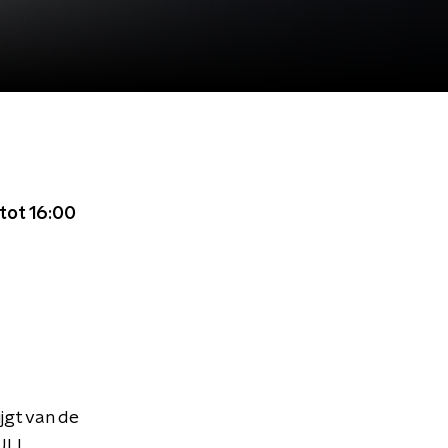
tot 16:00
jgt van de
UL!