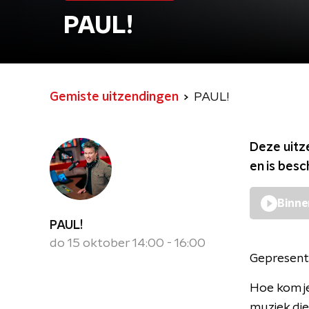
PAUL!
Gemiste uitzendingen
PAUL!
Deze uitz
en is bes
Binne
PAUL!
do 15 oktober 14:00 - 16:00
Gepresent
Hoe kom je
muziek die