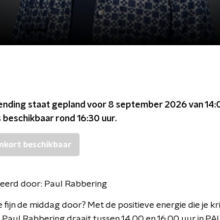
ending staat gepland voor
8 september 2026 van 14:
s beschikbaar rond
16:30
uur.
nkort beschikbaar
eerd door:
Paul Rabbering
 fijn de middag door? Met de positieve energie die je kri
 Paul Rabbering draait tussen 14.00 en 16.00 uur in PA