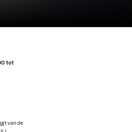
00 tot
jgt van de
UL!