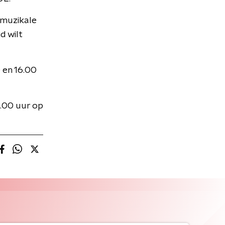
 muzikale
d wilt
 en 16.00
0.00 uur op