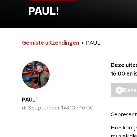
PAUL!
Gemiste uitzendingen
PAUL!
Deze uitz
16:00
en i
Binne
PAUL!
di 8 september 14:00 - 16:00
Gepresent
Hoe kom je
muziek die