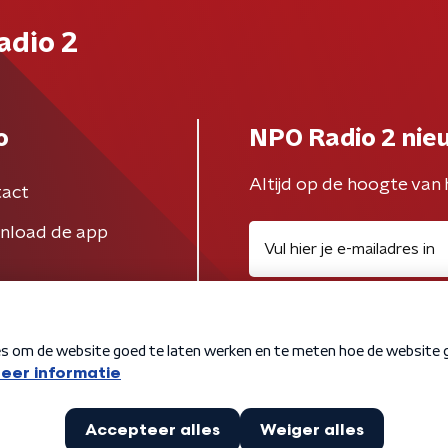
adio 2
o
NPO Radio 2 nie
Altijd op de hoogte van 
act
nload de app