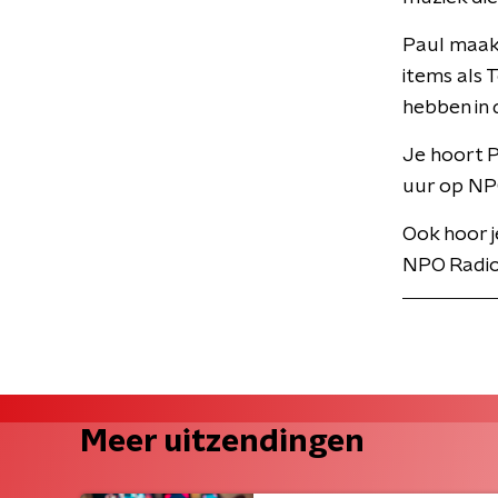
Paul maakt
items als T
hebben in 
Je hoort 
uur op NP
Ook hoor j
NPO Radio
Meer uitzendingen