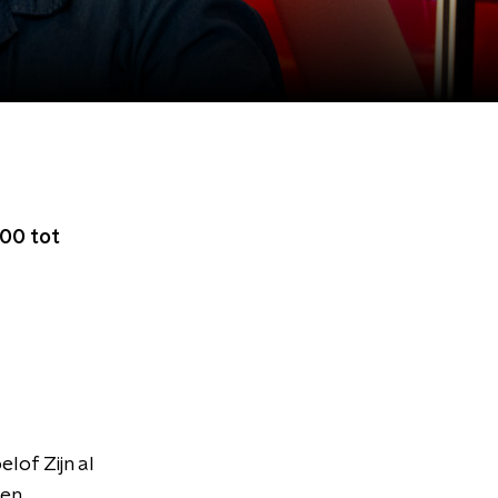
00 tot
lof Zijn al
 en