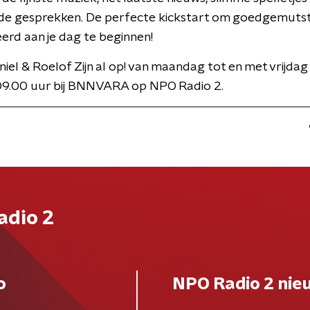
de gesprekken. De perfecte kickstart om goedgemuts
rd aan je dag te beginnen!
niel & Roelof Zijn al op! van maandag tot en met vrijdag
09.00 uur bij BNNVARA op NPO Radio 2.
adio 2
o
NPO Radio 2 nie