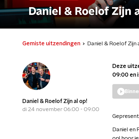
Daniel & Roelof Zijn a
Gemiste uitzendingen
Daniel & Roelof Zijn 
Deze uitz
09:00
en 
Binne
Daniel & Roelof Zijn al op!
di 24 november 06:00 - 09:00
Gepresent
Daniel en 
op! hoor je