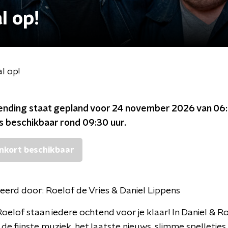
l op!
al op!
ending staat gepland voor
24 november 2026 van 06:
is beschikbaar rond
09:30
uur.
nkort beschikbaar
eerd door:
Roelof de Vries & Daniel Lippens
Roelof staan iedere ochtend voor je klaar! In Daniel & Roe
 de fijnste muziek, het laatste nieuws, slimme spelletjes