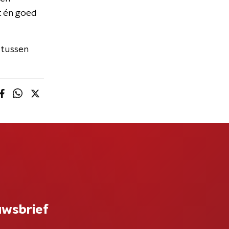
t én goed
 tussen
uwsbrief