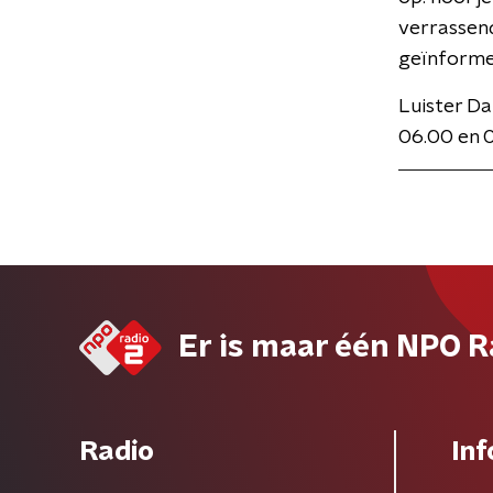
verrassen
geïnformee
Luister Da
06.00 en 
Er is maar één NPO R
Radio
Inf