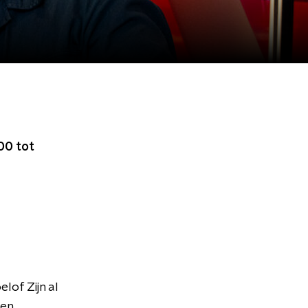
00 tot
lof Zijn al
 en