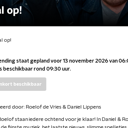
l op!
al op!
ending staat gepland voor
13 november 2026 van 06:
is beschikbaar rond
09:30
uur.
nkort beschikbaar
eerd door:
Roelof de Vries & Daniel Lippens
Roelof staan iedere ochtend voor je klaar! In Daniel & Roe
 de fijnste muziek, het laatste nieuws, slimme spelletjes