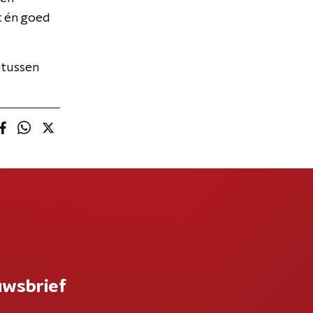
t én goed
 tussen
uwsbrief