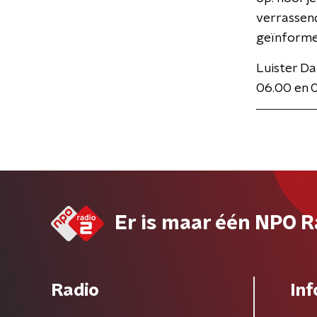
verrassen
geïnformee
Luister Da
06.00 en 
Er is maar één NPO R
Radio
Inf