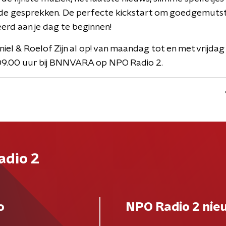
de gesprekken. De perfecte kickstart om goedgemuts
rd aan je dag te beginnen!
niel & Roelof Zijn al op! van maandag tot en met vrijdag
09.00 uur bij BNNVARA op NPO Radio 2.
adio 2
o
NPO Radio 2 nie