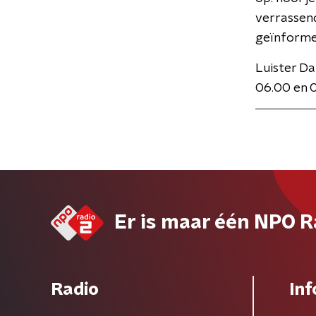
verrassen
geïnformee
Luister Da
06.00 en 
Er is maar één NPO R
Radio
Inf