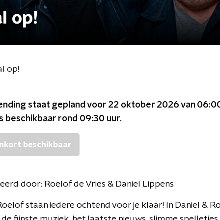
l op!
al op!
ending staat gepland voor
22 oktober 2026 van 06:00
is beschikbaar rond
09:30
uur.
nkort beschikbaar
eerd door:
Roelof de Vries & Daniel Lippens
Roelof staan iedere ochtend voor je klaar! In Daniel & Roe
 de fijnste muziek, het laatste nieuws, slimme spelletjes