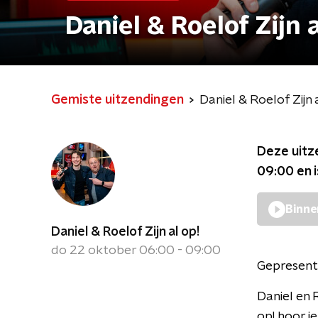
Daniel & Roelof Zijn a
Gemiste uitzendingen
Daniel & Roelof Zijn 
Deze uitz
09:00
en 
Binne
Daniel & Roelof Zijn al op!
do 22 oktober 06:00 - 09:00
Gepresent
Daniel en 
op! hoor je