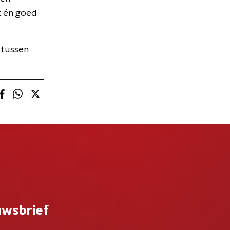
t én goed
 tussen
uwsbrief