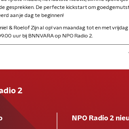
de gesprekken. De perfecte kickstart om goedgemuts
rd aan je dag te beginnen!
niel & Roelof Zijn al op! van maandag tot en met vrijdag
09.00 uur bij BNNVARA op NPO Radio 2.
adio 2
o
NPO Radio 2 nie