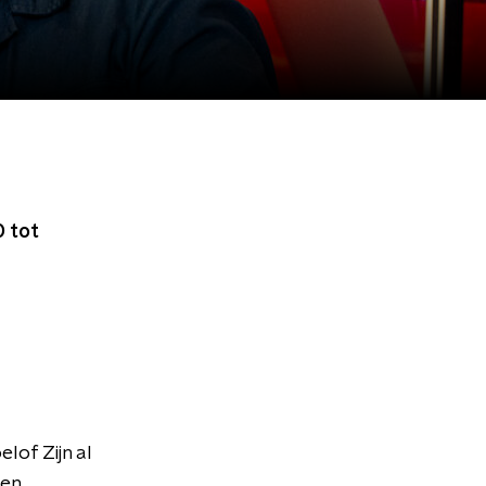
 tot
lof Zijn al
 en