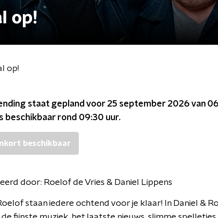
l op!
al op!
ending staat gepland voor
25 september 2026 van 06
is beschikbaar rond
09:30
uur.
nkort beschikbaar
eerd door:
Roelof de Vries & Daniel Lippens
Roelof staan iedere ochtend voor je klaar! In Daniel & Roe
 de fijnste muziek, het laatste nieuws, slimme spelletjes