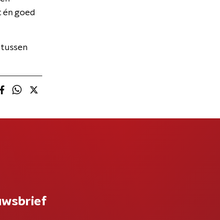
t én goed
 tussen
uwsbrief