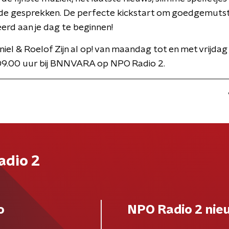
de gesprekken. De perfecte kickstart om goedgemuts
rd aan je dag te beginnen!
niel & Roelof Zijn al op! van maandag tot en met vrijdag
09.00 uur bij BNNVARA op NPO Radio 2.
adio 2
o
NPO Radio 2 nie