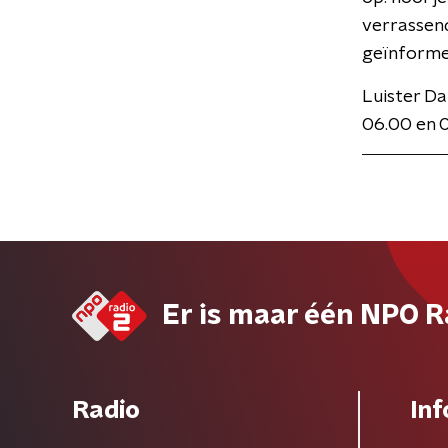
verrassen
geïnformee
Luister Da
06.00 en 
Er is maar één NPO R
Radio
Inf