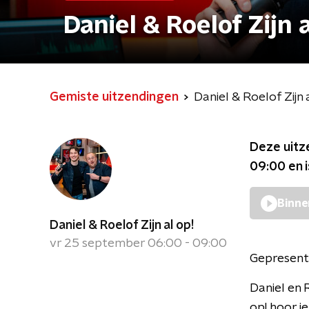
Daniel & Roelof Zijn a
Gemiste uitzendingen
Daniel & Roelof Zijn 
Deze uitz
09:00
en 
Binne
Daniel & Roelof Zijn al op!
vr 25 september 06:00 - 09:00
Gepresent
Daniel en 
op! hoor je