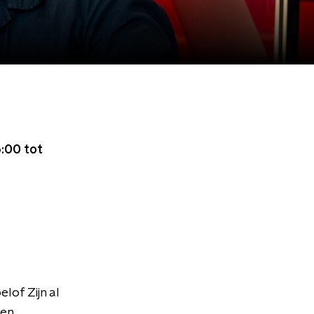
:00 tot
lof Zijn al
 en