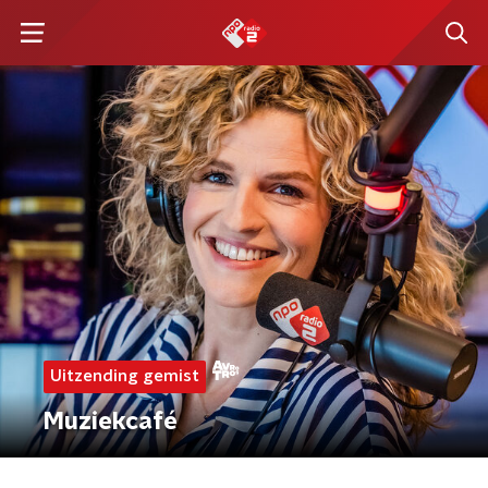
Uitzending gemist
Muziekcafé