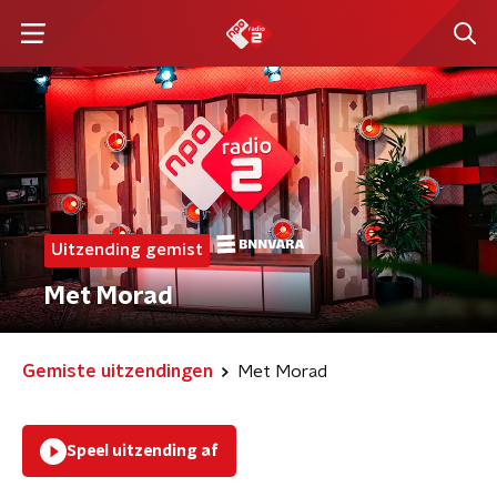
Uitzending gemist
Met Morad
Gemiste uitzendingen
Met Morad
Speel uitzending af