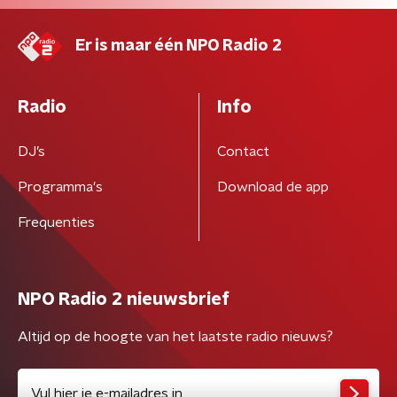
Er is maar één NPO Radio 2
Radio
Info
DJ’s
Contact
Programma's
Download de app
Frequenties
NPO Radio 2 nieuwsbrief
Altijd op de hoogte van het laatste radio nieuws?