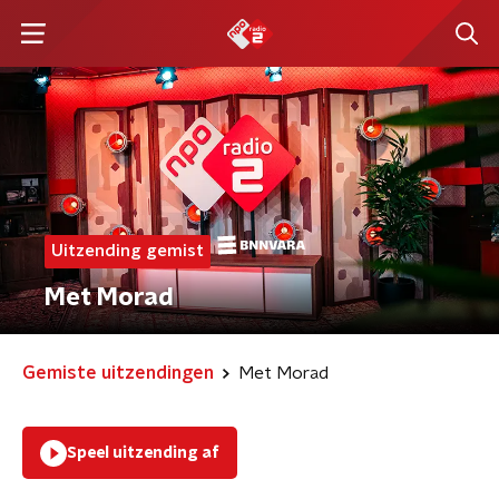
Uitzending gemist
Met Morad
Gemiste uitzendingen
Met Morad
Speel uitzending af