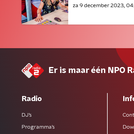
za 9 december 2023
04
Er is maar één NPO R
Radio
Inf
DJ’s
Cont
Programma's
Dow