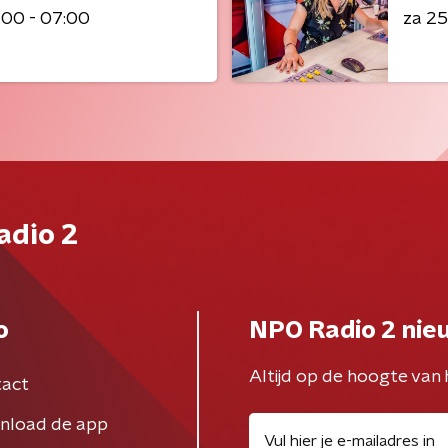
:00 - 07:00
za 2
adio 2
o
NPO Radio 2 nie
Altijd op de hoogte van 
act
nload de app