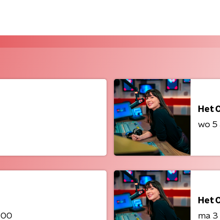
Het 
wo 5
Het 
:00
ma 3