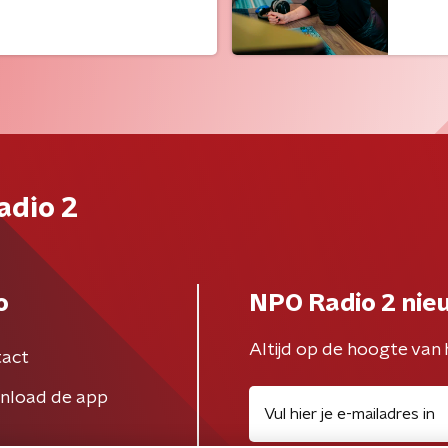
adio 2
o
NPO Radio 2 nie
Altijd op de hoogte van 
act
nload de app