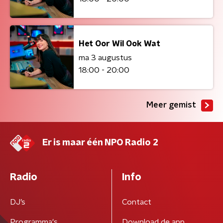
Het Oor Wil Ook Wat
ma 3 augustus
18:00 - 20:00
Meer gemist
Er is maar één NPO Radio 2
Radio
Info
DJ’s
Contact
Programma's
Download de app