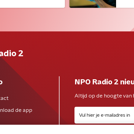
adio 2
o
NPO Radio 2 nie
Altijd op de hoogte van 
act
nload de app