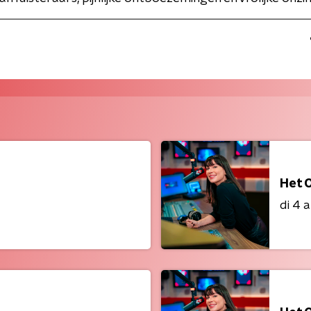
Het 
di 4 