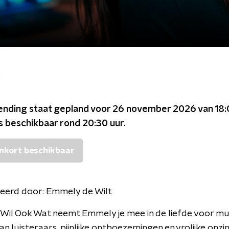
t
ending staat gepland voor
26 november 2026 van 18:
is beschikbaar rond
20:30
uur.
nkort beschikbaar
eerd door:
Emmely de Wilt
 Wil Ook Wat neemt Emmely je mee in de liefde voor mu
n luisteraars, pijnlijke ontboezemingen en vrolijke onzin