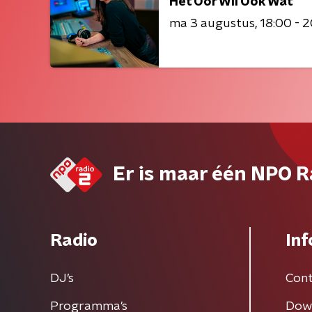
Het Oor Wil Ook Wat
ma 3 augustus
18:00 - 
Er is maar één NPO R
Radio
Inf
DJ’s
Cont
Programma's
Dow