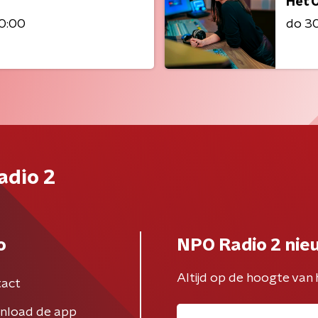
Het 
20:00
do 30 
adio 2
o
NPO Radio 2 nie
Altijd op de hoogte van 
act
nload de app